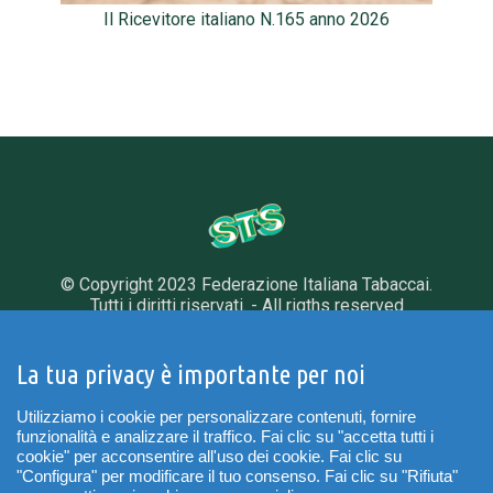
Il Ricevitore italiano N.165 anno 2026
© Copyright 2023 Federazione Italiana Tabaccai.
Tutti i diritti riservati. - All rigths reserved
Via L. Serra, 32 - 00153 Roma
Tel. 06 585501 - Fax. 06 5899878
La tua privacy è importante per noi
INFORMATIVA PRIVACY
|
COOKIE POLICY
Utilizziamo i cookie per personalizzare contenuti, fornire
funzionalità e analizzare il traffico. Fai clic su "accetta tutti i
PREFERENZE COOKIES
cookie" per acconsentire all'uso dei cookie. Fai clic su
"Configura" per modificare il tuo consenso. Fai clic su "Rifiuta"