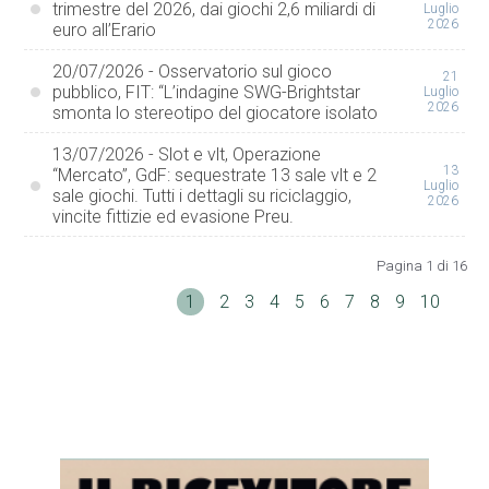
trimestre del 2026, dai giochi 2,6 miliardi di
Luglio
2026
euro all’Erario
20/07/2026 - Osservatorio sul gioco
21
pubblico, FIT: “L’indagine SWG-Brightstar
Luglio
2026
smonta lo stereotipo del giocatore isolato
13/07/2026 - Slot e vlt, Operazione
13
“Mercato”, GdF: sequestrate 13 sale vlt e 2
Luglio
sale giochi. Tutti i dettagli su riciclaggio,
2026
vincite fittizie ed evasione Preu.
Pagina 1 di 16
1
2
3
4
5
6
7
8
9
10