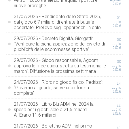
verso il 2028 tra elezioni, equilibri politici e
Agosto
2026
nuove proroghe
31/07/2026 - Rendiconto dello Stato 2025,
31
dal gioco 6,7 miliardi di entrate tributarie
Luglio
2026
accertate. Prelievo sugli apparecchi in calo
29/07/2026 - Decreto Dignità, Giorgetti:
30
“Verificare la piena applicazione del divieto di
Luglio
2026
pubblicità delle scommesse sportive”
29/07/2026 - Gioco responsabile, Agcom
30
approva le linee guida: stretta su testimonial e
Luglio
2026
marchi. Diffusione la prossima settimana
24/07/2026 - Riordino gioco fisico, Pedrizzi:
24
“Governo al guado, serve una riforma
Luglio
2026
completa”
21/07/2026 - Libro Blu ADM, nel 2024 la
22
spesa per i giochi sale a 21,6 miliardi.
Luglio
2026
All’Erario 11,6 miliardi
21/07/2026 - Bollettino ADM: nel primo
21